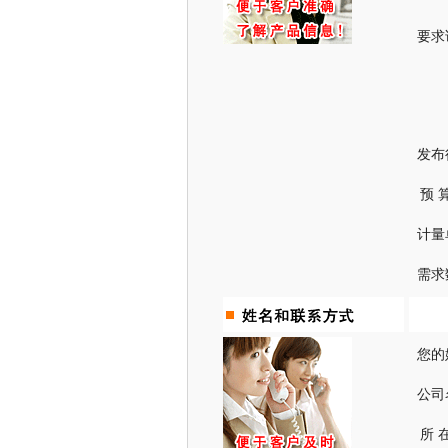
要求
发布
预 
计量
需求
您的
公司
所 