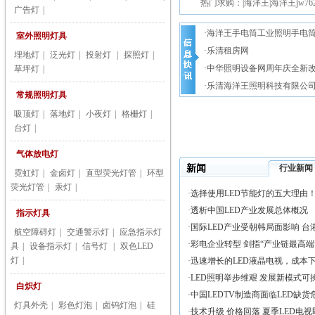
热门求购：|海洋王|海洋王jw762
广告灯
|
海洋王道路灯|海洋王强光手电
·
海洋王手电筒工业照明手电
室外照明灯具
投光灯|海洋王防爆灯具| 海洋
·乐清租房网
埋地灯
|
泛光灯
|
投射灯
|
探照灯
|
·中华照明设备网周年庆全新
草坪灯
|
·乐清海洋王照明科技有限公
常规照明灯具
吸顶灯
|
落地灯
|
小夜灯
|
格栅灯
|
台灯
|
气体放电灯
新闻
行业新闻
霓虹灯
|
金卤灯
|
直型荧光灯管
|
环型
荧光灯管
|
汞灯
|
·
选择使用LED节能灯的五大理由
·
透析中国LED产业发展总体概况
指示灯具
·
国际LED产业受朝韩局面影响 台港
航空障碍灯
|
交通警示灯
|
应急指示灯
·
彩电企业转型 剑指“产业链最高端
具
|
设备指示灯
|
信号灯
|
双色LED
灯
|
·
迅速增长的LED液晶电视，成本下
·
LED照明举步维艰 发展新模式可操
白炽灯
·
中国LEDTV制造商面临LED缺货危
灯具外壳
|
彩色灯泡
|
卤钨灯泡
|
硅
·
技术升级 价格回落 夏季LED电视即