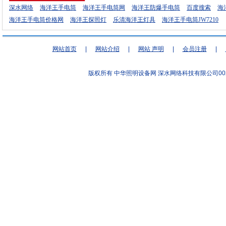
深水网络
海洋王手电筒
海洋王手电筒网
海洋王防爆手电筒
百度搜索
海
海洋王手电筒价格网
海洋王探照灯
乐清海洋王灯具
海洋王手电筒JW7210
网站首页
|
网站介绍
|
网站 声明
|
会员注册
|
版权所有 中华照明设备网
深水网络科技有限公司00