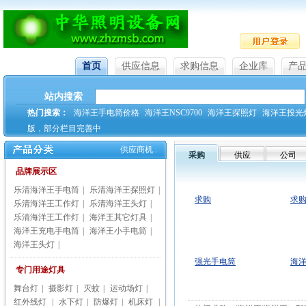
首页
供应信息
求购信息
企业库
产
站内搜索
热门搜索：
海洋王手电筒价格
海洋王NSC9700
海洋王探照灯
海洋王投光
版，部分栏目完善中
供应商机..
采购
供应
公司
品牌展示区
乐清海洋王手电筒
|
乐清海洋王探照灯
|
求购
求
乐清海洋王工作灯
|
乐清海洋王头灯
|
乐清海洋王工作灯
|
海洋王其它灯具
|
海洋王充电手电筒
|
海洋王小手电筒
|
海洋王头灯
|
强光手电筒
海
专门用途灯具
舞台灯
|
摄影灯
|
灭蚊
|
运动场灯
|
红外线灯
|
水下灯
|
防爆灯
|
机床灯
|