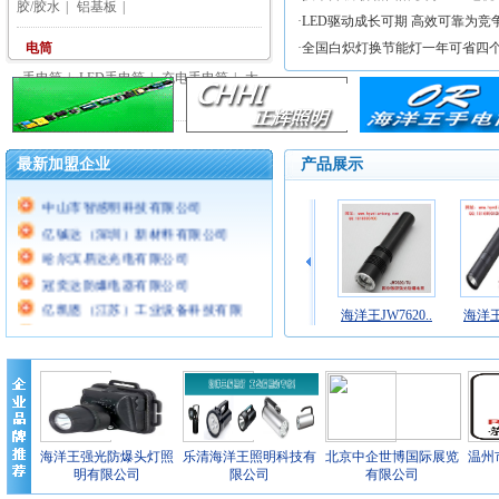
胶/胶水
|
铝基板
|
·
LED驱动成长可期 高效可靠为竞争
电筒
·
全国白炽灯换节能灯一年可省四个三
手电筒
|
LED手电筒
|
充电手电筒
|
太
阳能手电筒
|
河北丹韩自动化科技有限公司
长沙万可电气成套设备有限公司
最新加盟企业
产品展示
河北丹韩自动化科技有限公司
中山市智感明科技有限公司
亿铖达（深圳）新材料有限公司
哈尔滨易达光电有限公司
冠奕达防爆电器有限公司
亿凯恩（江苏）工业设备科技有限
海洋王JW7301..
海洋王JW7620..
海洋王JW7620..
海洋王J
公..
深圳君越光电有限公司
乐清海洋王照明科技有限公司
乐清海洋王照明灯具有限公司
乐清海洋王照明工程有限公司
海洋王强光防爆头灯照
乐清海洋王照明科技有
北京中企世博国际展览
温州
明有限公司
限公司
有限公司