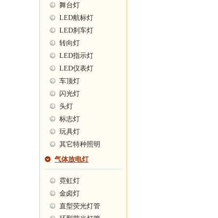
舞台灯
LED航标灯
LED刹车灯
转向灯
LED指示灯
LED仪表灯
车顶灯
闪光灯
头灯
标志灯
玩具灯
其它特种照明
气体放电灯
霓虹灯
金卤灯
直型荧光灯管