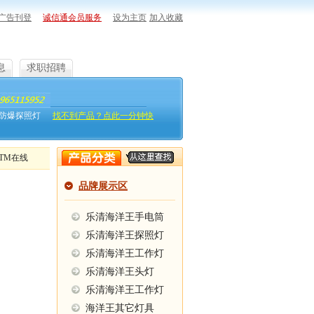
广告刊登
诚信通会员服务
设为主页
加入收藏
息
求职招聘
防爆探照灯
找不到产品？点此一分钟快
TM在线
品牌展示区
乐清海洋王手电筒
乐清海洋王探照灯
乐清海洋王工作灯
乐清海洋王头灯
乐清海洋王工作灯
海洋王其它灯具